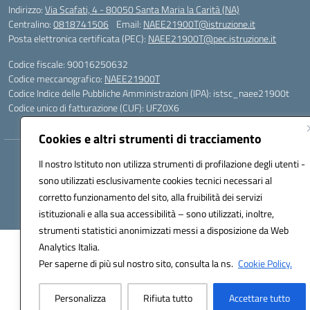
Indirizzo:
Via Scafati, 4 - 80050 Santa Maria la Carità (NA)
Centralino:
0818741506
Email:
NAEE21900T@istruzione.it
Posta elettronica certificata (PEC):
NAEE21900T@pec.istruzione.it
Codice fiscale: 90016250632
Codice meccanografico:
NAEE21900T
Codice Indice delle Pubbliche Amministrazioni (IPA): istsc_naee21900t
Codice unico di fatturazione (CUF): UFZ0X6
Cookies e altri strumenti di tracciamento
Hosting & Powered by 3D Solution S.r.l.
Il nostro Istituto non utilizza strumenti di profilazione degli utenti -
Concept & Design by Designers Italia
sono utilizzati esclusivamente cookies tecnici necessari al
corretto funzionamento del sito, alla fruibilità dei servizi
istituzionali e alla sua accessibilità – sono utilizzati, inoltre,
strumenti statistici anonimizzati messi a disposizione da Web
Analytics Italia.
Per saperne di più sul nostro sito, consulta la ns.
Cookie Policy.
Personalizza
Rifiuta tutto
Accettare tutto