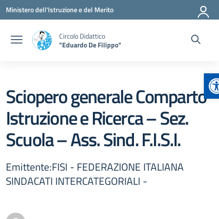
Vai ai contenuti
Vai al menu di navigazione
Vai al footer
Ministero dell'Istruzione e del Merito
Circolo Didattico
"Eduardo De Filippo"
A
Sciopero generale Comparto
Istruzione e Ricerca – Sez.
Scuola – Ass. Sind. F.I.S.I.
Emittente:FISI - FEDERAZIONE ITALIANA
SINDACATI INTERCATEGORIALI -