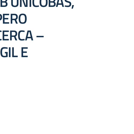
IB UNICOBAS,
PERO
CERCA –
GIL E