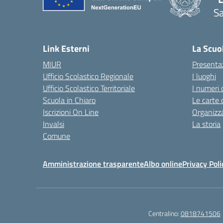
Sa
— 
Link Esterni
La Scuo
MIUR
Presenta
Ufficio Scolastico Regionale
I luoghi
Ufficio Scolastico Territoriale
I numeri 
Scuola in Chiaro
Le carte 
Iscrizioni On Line
Organizz
Invalsi
La storia
Comune
Amministrazione trasparente
Albo online
Privacy Poli
Centralino:
0818741506