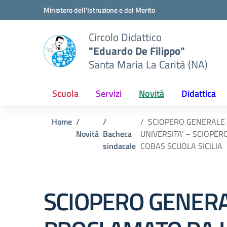
Vai ai contenuti
Vai al menu di navigazione
Vai al footer
Ministero dell'Istruzione e del Merito
Circolo Didattico
"Eduardo De Filippo"
Santa Maria La Carità (NA)
Scuola
Servizi
Novità
Didattica
Home
SCIOPERO GENERALE P
Novità
Bacheca
UNIVERSITA’ – SCIOPE
sindacale
COBAS SCUOLA SICILIA
SCIOPERO GENERA