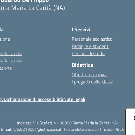
nta Maria La Carità (NA)
Visita la pagina iniziale della scuola
la
I Servizi
zione
Personale scolastico
Famiglie e studenti
della scuola
Percorsi di studio
della scuola
Didattica
azione
Offerta formativa
I progetti delle classi
cy
Dichiarazione di accessibilità
Note legali
Indirizzo:
Via Scafati, 4 - 80050 Santa Maria la Carità (NA)
Email:
NAEE21900T@istruzione.it
Posta elettronica certificata (PEC):
NAEE2