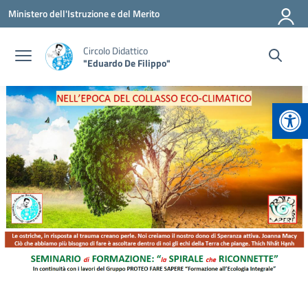
Vai ai contenuti
Vai al menu di navigazione
Vai al footer
Ministero dell'Istruzione e del Merito
Circolo Didattico
"Eduardo De Filippo"
Apr