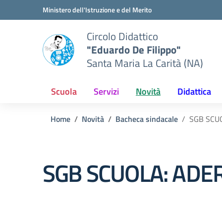
Vai ai contenuti
Vai al menu di navigazione
Vai al footer
Ministero dell'Istruzione e del Merito
Circolo Didattico
"Eduardo De Filippo"
Santa Maria La Carità (NA)
Scuola
Servizi
Novità
Didattica
Home
Novità
Bacheca sindacale
SGB SCU
SGB SCUOLA: ADER