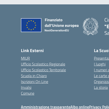
Ci
"
Sa
— 
Link Esterni
La Scuo
MIUR
Presenta
Ufficio Scolastico Regionale
I luoghi
Ufficio Scolastico Territoriale
I numeri 
Scuola in Chiaro
Le carte 
Iscrizioni On Line
Organizz
Invalsi
La storia
Comune
Amministrazione trasparente
Albo online
Privacy Poli