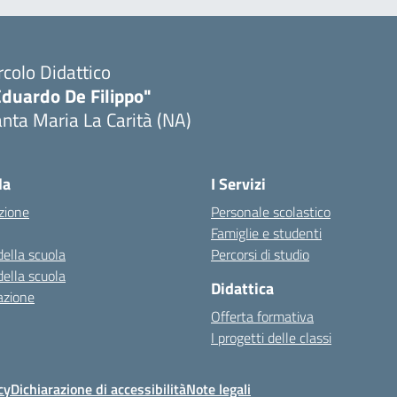
rcolo Didattico
Eduardo De Filippo"
nta Maria La Carità (NA)
Visita la pagina iniziale della scuola
la
I Servizi
zione
Personale scolastico
Famiglie e studenti
della scuola
Percorsi di studio
della scuola
Didattica
azione
Offerta formativa
I progetti delle classi
cy
Dichiarazione di accessibilità
Note legali