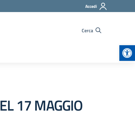
Accedi
Cerca
Apr
DEL 17 MAGGIO