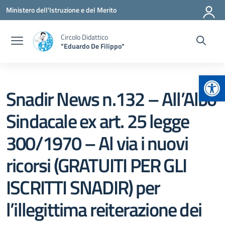
Vai ai contenuti
Vai al menu di navigazione
Vai al footer
Ministero dell'Istruzione e del Merito
Circolo Didattico
"Eduardo De Filippo"
Apr
Snadir News n.132 – All’Albo
Sindacale ex art. 25 legge
300/1970 – Al via i nuovi
ricorsi (GRATUITI PER GLI
ISCRITTI SNADIR) per
l’illegittima reiterazione dei