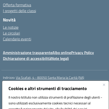
Offerta formativa
I progetti delle classi
Novità
Le notizie
Le circolari
Calendario eventi
Amministrazione trasparente
Albo online
Privacy Policy
Dichiarazione di accessibilità
Note legali
Indirizzo:
Via Scafati, 4 - 80050 Santa Maria la Carità (NA)
Centralino:
0818741506
Email:
NAEE21900T@istruzione.it
Posta elettronica certificata (PEC):
Cookies e altri strumenti di tracciamento
NAEE21900T@pec.istruzione.it
Codice fiscale: 90016250632
Il nostro Istituto non utilizza strumenti di profilazione degli utenti -
Codice meccanografico:
NAEE21900T
sono utilizzati esclusivamente cookies tecnici necessari al
Codice Indice delle Pubbliche Amministrazioni (IPA): istsc_naee21900t
corretto funzionamento del sito, alla fruibilità dei servizi