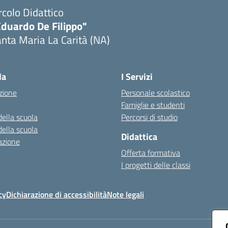
rcolo Didattico
Eduardo De Filippo"
nta Maria La Carità (NA)
Visita la pagina iniziale della scuola
la
I Servizi
zione
Personale scolastico
Famiglie e studenti
della scuola
Percorsi di studio
della scuola
Didattica
azione
Offerta formativa
I progetti delle classi
cy
Dichiarazione di accessibilità
Note legali