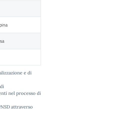
pina
isa
alizzazione e di
di
nti nel processo di
 PNSD attraverso