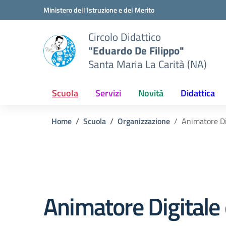
Vai ai contenuti
Vai al menu di navigazione
Vai al footer
Ministero dell'Istruzione e del Merito
Circolo Didattico
"Eduardo De Filippo"
Santa Maria La Carità (NA)
Scuola
Servizi
Novità
Didattica
Home
Scuola
Organizzazione
Animatore Di
Animatore Digitale