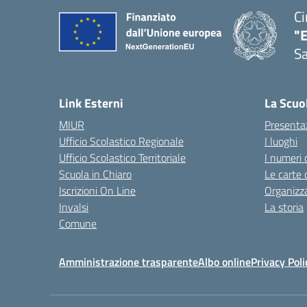
Ci
"
Sa
— 
Link Esterni
La Scuo
MIUR
Presenta
Ufficio Scolastico Regionale
I luoghi
Ufficio Scolastico Territoriale
I numeri 
Scuola in Chiaro
Le carte 
Iscrizioni On Line
Organizz
Invalsi
La storia
Comune
Amministrazione trasparente
Albo online
Privacy Poli