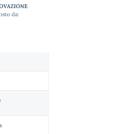
OVAZIONE
osto da:
e
a