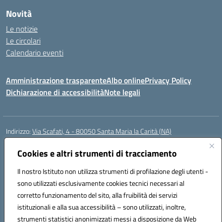
Novità
Le notizie
Le circolari
Calendario eventi
Amministrazione trasparente
Albo online
Privacy Policy
Dichiarazione di accessibilità
Note legali
Indirizzo:
Via Scafati, 4 - 80050 Santa Maria la Carità (NA)
Centralino:
0818741506
Email:
NAEE21900T@istruzione.it
Posta elettronica certificata (PEC):
Cookies e altri strumenti di tracciamento
NAEE21900T@pec.istruzione.it
Codice fiscale: 90016250632
Il nostro Istituto non utilizza strumenti di profilazione degli utenti -
Codice meccanografico:
NAEE21900T
sono utilizzati esclusivamente cookies tecnici necessari al
Codice Indice delle Pubbliche Amministrazioni (IPA): istsc_naee21900t
corretto funzionamento del sito, alla fruibilità dei servizi
Codice unico di fatturazione (CUF): UFZ0X6
istituzionali e alla sua accessibilità – sono utilizzati, inoltre,
strumenti statistici anonimizzati messi a disposizione da Web