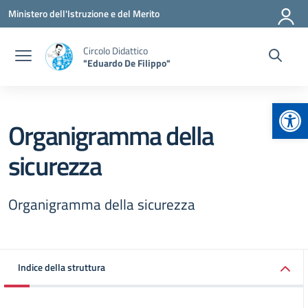
Vai ai contenuti
Vai al menu di navigazione
Vai al footer
Ministero dell'Istruzione e del Merito
Circolo Didattico
"Eduardo De Filippo"
Apr
Organigramma della
sicurezza
Organigramma della sicurezza
Indice della struttura