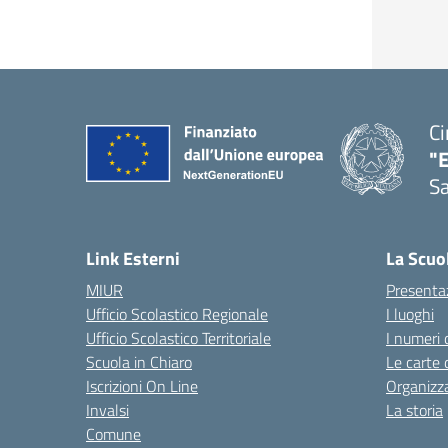
Ci
"
Sa
— 
Link Esterni
La Scuo
MIUR
Presenta
Ufficio Scolastico Regionale
I luoghi
Ufficio Scolastico Territoriale
I numeri 
Scuola in Chiaro
Le carte 
Iscrizioni On Line
Organizz
Invalsi
La storia
Comune