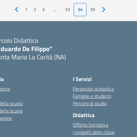
1
2
3
…
33
34
35
Pagina precedente
Pagina successiva
rcolo Didattico
Eduardo De Filippo"
nta Maria La Carità (NA)
Visita la pagina iniziale della scuola
la
I Servizi
zione
Personale scolastico
Famiglie e studenti
della scuola
Percorsi di studio
della scuola
Didattica
azione
Offerta formativa
I progetti delle classi