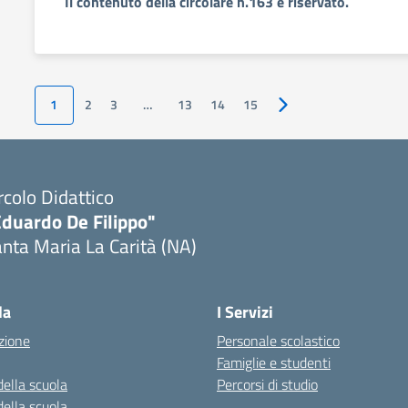
Il contenuto della circolare n.163 è riservato.
1
2
3
…
13
14
15
Pagina successiva
rcolo Didattico
Eduardo De Filippo"
nta Maria La Carità (NA)
Visita la pagina iniziale della scuola
la
I Servizi
zione
Personale scolastico
Famiglie e studenti
della scuola
Percorsi di studio
della scuola