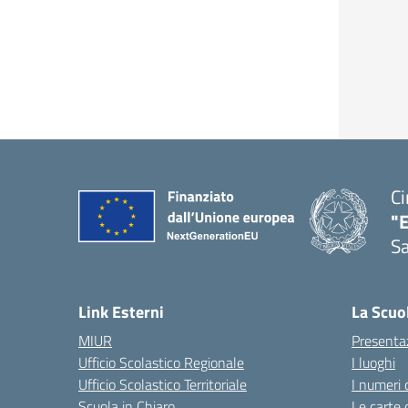
Ci
"
Sa
— 
Link Esterni
La Scuo
MIUR
Presenta
Ufficio Scolastico Regionale
I luoghi
Ufficio Scolastico Territoriale
I numeri 
Scuola in Chiaro
Le carte 