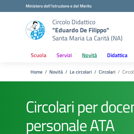
Vai ai contenuti
Vai al menu di navigazione
Vai al footer
Ministero dell'Istruzione e del Merito
Circolo Didattico
"Eduardo De Filippo"
Santa Maria La Carità (NA)
Scuola
Servizi
Novità
Didattica
Home
Novità
Le circolari
Circolari
Circo
Circolari per docen
personale ATA