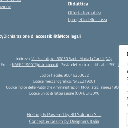
Didattica
azione
Offerta formativa
I progetti delle classi
cy
Dichiarazione di accessibilità
Note legali
Indirizzo:
Via Scafati, 4 - 80050 Santa Maria la Carità (NA)
Email:
NAEE21900T@istruzione.it
Posta elettronica certificata (PEC):
NAEE2
Codice fiscale: 90016250632
Codice meccanografico:
NAEE21900T
Codice Indice delle Pubbliche Amministrazioni (IPA): istsc_naee21900t
Codice unico di fatturazione (CUF): UFZ0X6
Hosting & Powered by 3D Solution S.r.l.
Concept & Design by Designers Italia