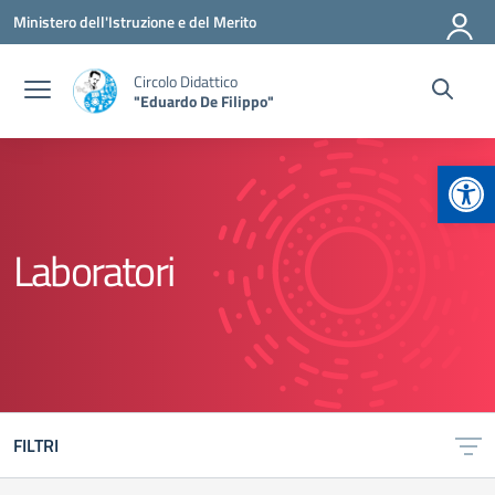
Vai ai contenuti
Vai al menu di navigazione
Vai al footer
Ministero dell'Istruzione e del Merito
Circolo Didattico
"Eduardo De Filippo"
Apr
Laboratori
FILTRI