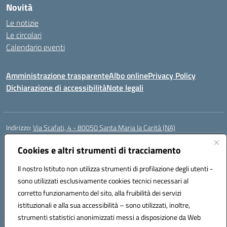
Novità
Le notizie
Le circolari
Calendario eventi
Amministrazione trasparente
Albo online
Privacy Policy
Dichiarazione di accessibilità
Note legali
Indirizzo:
Via Scafati, 4 - 80050 Santa Maria la Carità (NA)
Centralino:
0818741506
Email:
NAEE21900T@istruzione.it
Posta elettronica certificata (PEC):
Cookies e altri strumenti di tracciamento
NAEE21900T@pec.istruzione.it
Codice fiscale: 90016250632
Il nostro Istituto non utilizza strumenti di profilazione degli utenti -
Codice meccanografico:
NAEE21900T
sono utilizzati esclusivamente cookies tecnici necessari al
Codice Indice delle Pubbliche Amministrazioni (IPA): istsc_naee21900t
corretto funzionamento del sito, alla fruibilità dei servizi
Codice unico di fatturazione (CUF): UFZ0X6
istituzionali e alla sua accessibilità – sono utilizzati, inoltre,
strumenti statistici anonimizzati messi a disposizione da Web