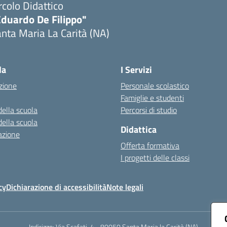
rcolo Didattico
Eduardo De Filippo"
nta Maria La Carità (NA)
Visita la pagina iniziale della scuola
la
I Servizi
zione
Personale scolastico
Famiglie e studenti
della scuola
Percorsi di studio
della scuola
Didattica
azione
Offerta formativa
I progetti delle classi
cy
Dichiarazione di accessibilità
Note legali
Indirizzo:
Via Scafati, 4 - 80050 Santa Maria la Carità (NA)