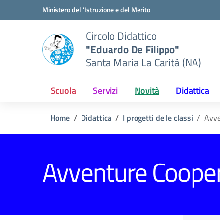
Vai ai contenuti
Vai al menu di navigazione
Vai al footer
Ministero dell'Istruzione e del Merito
Circolo Didattico
"Eduardo De Filippo"
Santa Maria La Carità (NA)
Scuola
Servizi
Novità
Didattica
Home
Didattica
I progetti delle classi
Avve
Avventure Cooper