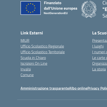
Ci
"
Sa
— 
Link Esterni
La Scuo
MIUR
Presenta
Ufficio Scolastico Regionale
I luoghi
Ufficio Scolastico Territoriale
I numeri 
Scuola in Chiaro
Le carte 
Iscrizioni On Line
Organizz
Invalsi
La storia
Comune
Amministrazione trasparente
Albo online
Privacy Poli