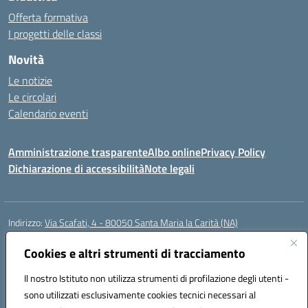
Offerta formativa
I progetti delle classi
Novità
Le notizie
Le circolari
Calendario eventi
Amministrazione trasparente
Albo online
Privacy Policy
Dichiarazione di accessibilità
Note legali
Indirizzo:
Via Scafati, 4 - 80050 Santa Maria la Carità (NA)
Centralino:
0818741506
Email:
NAEE21900T@istruzione.it
Posta elettronica certificata (PEC):
Cookies e altri strumenti di tracciamento
NAEE21900T@pec.istruzione.it
Codice fiscale: 90016250632
Il nostro Istituto non utilizza strumenti di profilazione degli utenti -
Codice meccanografico:
NAEE21900T
sono utilizzati esclusivamente cookies tecnici necessari al
Codice Indice delle Pubbliche Amministrazioni (IPA): istsc_naee21900t