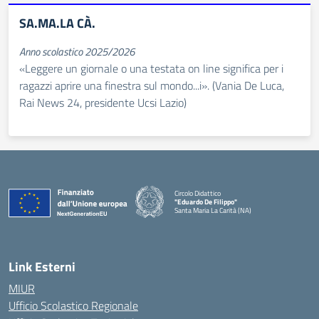
SA.MA.LA CÀ.
Anno scolastico 2025/2026
«Leggere un giornale o una testata on line significa per i
ragazzi aprire una finestra sul mondo...i». (Vania De Luca,
Rai News 24, presidente Ucsi Lazio)
Circolo Didattico
"Eduardo De Filippo"
Santa Maria La Carità (NA)
— Visita la pagina iniziale della scuola
Link Esterni
MIUR
Ufficio Scolastico Regionale