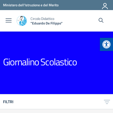
Vai ai contenuti
Vai al menu di navigazione
Vai al footer
Ministero dell'Istruzione e del Merito
Circolo Didattico
"Eduardo De Filippo"
Apr
Giornalino Scolastico
FILTRI