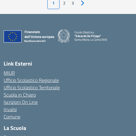
1
2
3
Pagina successiva
Circolo Didattico
"Eduardo De Filippo"
Santa Maria La Carità (NA)
— Visita la pagina iniziale della scuola
Link Esterni
MIUR
Ufficio Scolastico Regionale
Ufficio Scolastico Territoriale
Scuola in Chiaro
Iscrizioni On Line
Invalsi
Comune
La Scuola