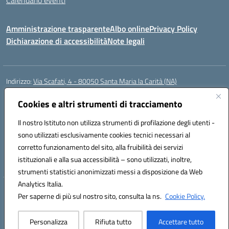
Calendario eventi
Amministrazione trasparente
Albo online
Privacy Policy
Dichiarazione di accessibilità
Note legali
Indirizzo:
Via Scafati, 4 - 80050 Santa Maria la Carità (NA)
Centralino:
0818741506
Email:
NAEE21900T@istruzione.it
Posta elettronica certificata (PEC):
Cookies e altri strumenti di tracciamento
NAEE21900T@pec.istruzione.it
Codice fiscale: 90016250632
Il nostro Istituto non utilizza strumenti di profilazione degli utenti -
Codice meccanografico:
NAEE21900T
sono utilizzati esclusivamente cookies tecnici necessari al
Codice Indice delle Pubbliche Amministrazioni (IPA): istsc_naee21900t
corretto funzionamento del sito, alla fruibilità dei servizi
Codice unico di fatturazione (CUF): UFZ0X6
istituzionali e alla sua accessibilità – sono utilizzati, inoltre,
strumenti statistici anonimizzati messi a disposizione da Web
Analytics Italia.
Hosting & Powered by 3D Solution S.r.l.
Per saperne di più sul nostro sito, consulta la ns.
Cookie Policy.
Concept & Design by Designers Italia
Personalizza
Rifiuta tutto
Accettare tutto