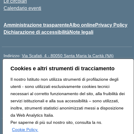
Le circolari
Calendario eventi
Amministrazione trasparente
Albo online
Privacy Policy
Dichiarazione di accessibilità
Note legali
Indirizzo:
Via Scafati, 4 - 80050 Santa Maria la Carità (NA)
Centralino:
0818741506
Email:
NAEE21900T@istruzione.it
Cookies e altri strumenti di tracciamento
Posta elettronica certificata (PEC):
NAEE21900T@pec.istruzione.it
Codice fiscale: 90016250632
Il nostro Istituto non utilizza strumenti di profilazione degli
Codice meccanografico:
NAEE21900T
utenti - sono utilizzati esclusivamente cookies tecnici
Codice Indice delle Pubbliche Amministrazioni (IPA):
necessari al corretto funzionamento del sito, alla fruibilità dei
istsc_naee21900t
servizi istituzionali e alla sua accessibilità – sono utilizzati,
Codice unico di fatturazione (CUF): UFZ0X6
inoltre, strumenti statistici anonimizzati messi a disposizione
da Web Analytics Italia.
Per saperne di più sul nostro sito, consulta la ns.
Hosting & Powered by 3D Solution S.r.l.
Cookie Policy.
Concept & Design by Designers Italia