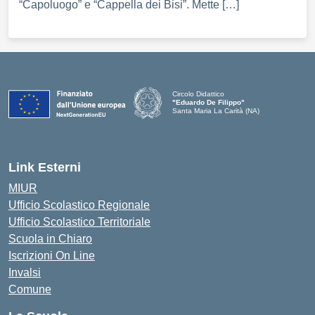
“Capoluogo” e “Cappella dei Bisi”. Mette […]
Circolo Didattico
"Eduardo De Filippo"
Santa Maria La Carità (NA)
— Visita la pagina iniziale della scuola
Link Esterni
MIUR
Ufficio Scolastico Regionale
Ufficio Scolastico Territoriale
Scuola in Chiaro
Iscrizioni On Line
Invalsi
Comune