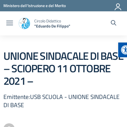
Vai ai contenuti
Vai al menu di navigazione
Vai al footer
Ministero dell'Istruzione e del Merito
Circolo Didattico
"Eduardo De Filippo"
A
UNIONE SINDACALE DI BASE
– SCIOPERO 11 OTTOBRE
2021 –
Emittente:USB SCUOLA - UNIONE SINDACALE
DI BASE