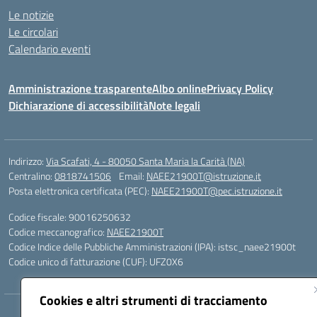
Le notizie
Le circolari
Calendario eventi
Amministrazione trasparente
Albo online
Privacy Policy
Dichiarazione di accessibilità
Note legali
Indirizzo:
Via Scafati, 4 - 80050 Santa Maria la Carità (NA)
Centralino:
0818741506
Email:
NAEE21900T@istruzione.it
Posta elettronica certificata (PEC):
NAEE21900T@pec.istruzione.it
Codice fiscale: 90016250632
Codice meccanografico:
NAEE21900T
Codice Indice delle Pubbliche Amministrazioni (IPA): istsc_naee21900t
Codice unico di fatturazione (CUF): UFZ0X6
Cookies e altri strumenti di tracciamento
Hosting & Powered by 3D Solution S.r.l.