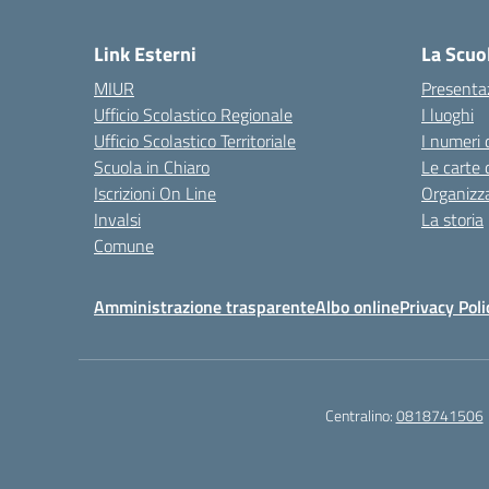
— 
Link Esterni
La Scuo
MIUR
Presenta
Ufficio Scolastico Regionale
I luoghi
Ufficio Scolastico Territoriale
I numeri 
Scuola in Chiaro
Le carte 
Iscrizioni On Line
Organizz
Invalsi
La storia
Comune
Amministrazione trasparente
Albo online
Privacy Poli
Centralino:
0818741506