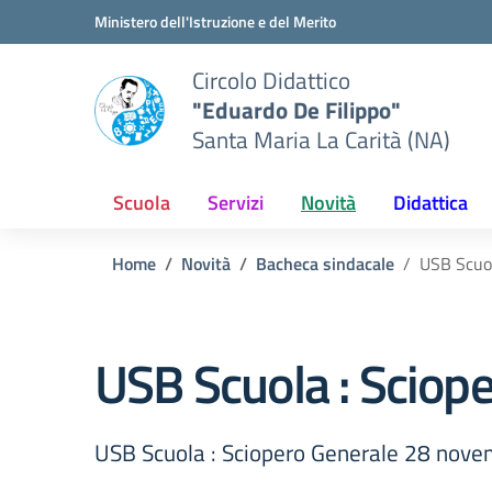
Vai ai contenuti
Vai al menu di navigazione
Vai al footer
Ministero dell'Istruzione e del Merito
Circolo Didattico
"Eduardo De Filippo"
Santa Maria La Carità (NA)
Scuola
Servizi
Novità
Didattica
Home
Novità
Bacheca sindacale
USB Scuo
USB Scuola : Scio
USB Scuola : Sciopero Generale 28 nov