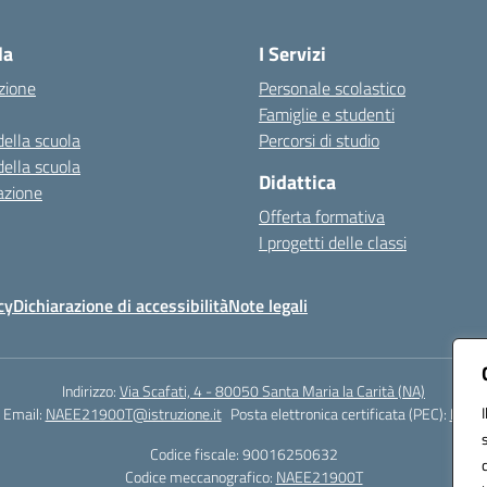
Visita la pagina iniziale della scuola
la
I Servizi
zione
Personale scolastico
Famiglie e studenti
della scuola
Percorsi di studio
della scuola
Didattica
azione
Offerta formativa
I progetti delle classi
cy
Dichiarazione di accessibilità
Note legali
Indirizzo:
Via Scafati, 4 - 80050 Santa Maria la Carità (NA)
Email:
NAEE21900T@istruzione.it
Posta elettronica certificata (PEC):
NAEE2
Codice fiscale: 90016250632
Codice meccanografico:
NAEE21900T