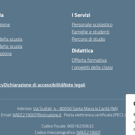
Visita la pagina iniziale della scuola
la
I Servizi
zione
Personale scolastico
Famiglie e studenti
della scuola
Percorsi di studio
della scuola
Didattica
azione
Offerta formativa
I progetti delle classi
cy
Dichiarazione di accessibilità
Note legali
Indirizzo:
Via Scafati, 4 - 80050 Santa Maria la Carità (NA)
Email:
NAEE21900T@istruzione.it
Posta elettronica certificata (PEC):
NAEE2
Codice fiscale: 90016250632
Codice meccanografico:
NAEE21900T