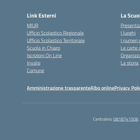
— 
Link Esterni
La Scuo
MIUR
Presenta
Ufficio Scolastico Regionale
I luoghi
Ufficio Scolastico Territoriale
I numeri 
Scuola in Chiaro
Le carte 
Iscrizioni On Line
Organizz
Invalsi
La storia
Comune
Amministrazione trasparente
Albo online
Privacy Poli
Centralino:
0818741506