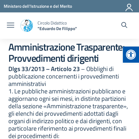
Vai ai contenuti
Vai al menu di navigazione
Vai al footer
Ministero dell'Istruzione e del Merito
Circolo Didattico
"Eduardo De Filippo"
Amministrazione Trasparente:
Apr
Provvedimenti dirigenti
Dlgs 33/2013 – Articolo 23
– Obblighi di
pubblicazione concernenti i provvedimenti
amministrativi
1. Le pubbliche amministrazioni pubblicano e
aggiornano ogni sei mesi, in distinte partizioni
della sezione «Amministrazione trasparente»,
gli elenchi dei provvedimenti adottati dagli
organi di indirizzo politico e dai dirigenti, con
particolare riferimento ai provvedimenti finali
dei procedimenti di: