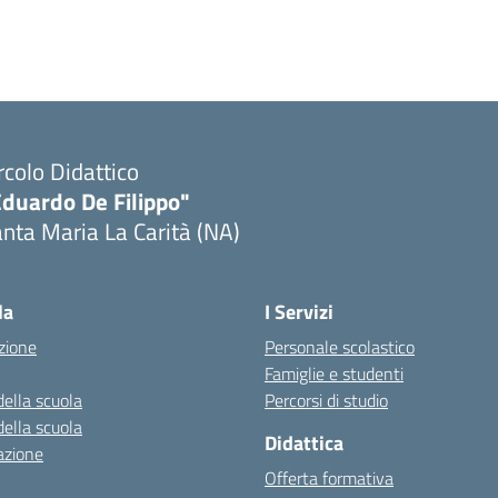
rcolo Didattico
Eduardo De Filippo"
nta Maria La Carità (NA)
Visita la pagina iniziale della scuola
la
I Servizi
zione
Personale scolastico
Famiglie e studenti
della scuola
Percorsi di studio
della scuola
Didattica
azione
Offerta formativa