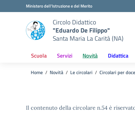
Vai ai contenuti
Vai al menu di navigazione
Vai al footer
Ministero dell'Istruzione e del Merito
Circolo Didattico
"Eduardo De Filippo"
Santa Maria La Carità (NA)
Scuola
Servizi
Novità
Didattica
Home
Novità
Le circolari
Circolari per doc
Il contenuto della circolare n.54 è riservato