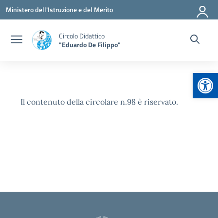
Vai ai contenuti
Vai al menu di navigazione
Vai al footer
Ministero dell'Istruzione e del Merito
Circolo Didattico
"Eduardo De Filippo"
Apr
Il contenuto della circolare n.98 è riservato.