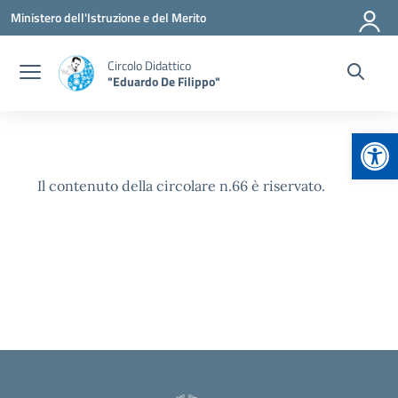
Vai ai contenuti
Vai al menu di navigazione
Vai al footer
Ministero dell'Istruzione e del Merito
Circolo Didattico
"Eduardo De Filippo"
Apr
Il contenuto della circolare n.66 è riservato.