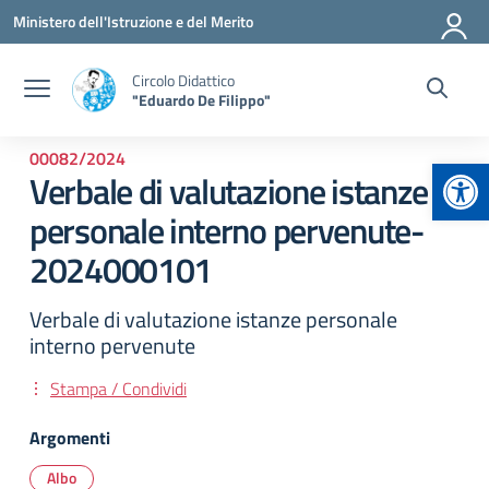
Vai ai contenuti
Vai al menu di navigazione
Vai al footer
Ministero dell'Istruzione e del Merito
Circolo Didattico
"Eduardo De Filippo"
00082/2024
Apr
Verbale di valutazione istanze
personale interno pervenute-
2024000101
Verbale di valutazione istanze personale
interno pervenute
Stampa / Condividi
Argomenti
Albo