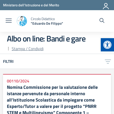
Vai ai contenuti
Vai al menu di navigazione
Vai al footer
Ministero dell'Istruzione e del Merito
Circolo Didattico
"Eduardo De Filippo"
Albo on line:
Bandi e gare
Apr
Stampa / Condividi
FILTRI
00110/2024
Nomina Commissione per la valutazione delle
istanze pervenute da personale interno
all’Istituzione Scolastica da impiegare come
Esperto/Tutor a valere per il progetto “PNRR
STEM e Multilinguismo” Componente 1 –