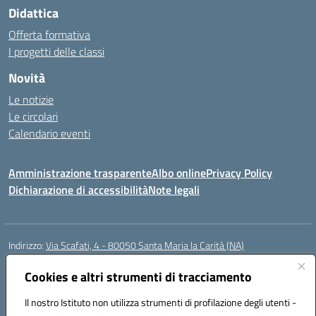
Didattica
Offerta formativa
I progetti delle classi
Novità
Le notizie
Le circolari
Calendario eventi
Amministrazione trasparente
Albo online
Privacy Policy
Dichiarazione di accessibilità
Note legali
Indirizzo:
Via Scafati, 4 - 80050 Santa Maria la Carità (NA)
Centralino:
0818741506
Email:
NAEE21900T@istruzione.it
Posta elettronica certificata (PEC):
Cookies e altri strumenti di tracciamento
NAEE21900T@pec.istruzione.it
Codice fiscale: 90016250632
Il nostro Istituto non utilizza strumenti di profilazione degli utenti -
Codice meccanografico:
NAEE21900T