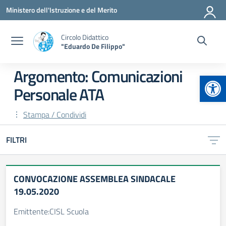
Vai ai contenuti
Vai al menu di navigazione
Vai al footer
Ministero dell'Istruzione e del Merito
Circolo Didattico
"Eduardo De Filippo"
Argomento: Comunicazioni
Apr
Personale ATA
Stampa / Condividi
FILTRI
CONVOCAZIONE ASSEMBLEA SINDACALE
19.05.2020
Emittente:CISL Scuola