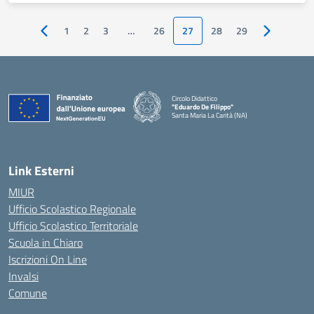
1
2
3
…
26
27
28
29
Pagina precedente
Pagina suc
Circolo Didattico
"Eduardo De Filippo"
Santa Maria La Carità (NA)
— Visita la pagina iniziale della scuola
Link Esterni
MIUR
Ufficio Scolastico Regionale
Ufficio Scolastico Territoriale
Scuola in Chiaro
Iscrizioni On Line
Invalsi
Comune