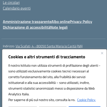
Le circolari
Calendario eventi
Amministrazione trasparente
Albo online
Privacy Policy
Dichiarazione di accessibilità
Note legali
Indirizzo:
Via Scafati, 4 - 80050 Santa Maria la Carità (NA)
Centralino:
0818741506
Email:
NAEE21900T@istruzione.it
Posta elettronica certificata (PEC):
Cookies e altri strumenti di tracciamento
NAEE21900T@pec.istruzione.it
Codice fiscale: 90016250632
Il nostro Istituto non utilizza strumenti di profilazione degli utenti -
Codice meccanografico:
NAEE21900T
sono utilizzati esclusivamente cookies tecnici necessari al
Codice Indice delle Pubbliche Amministrazioni (IPA): istsc_naee21900t
corretto funzionamento del sito, alla fruibilità dei servizi
Codice unico di fatturazione (CUF): UFZ0X6
istituzionali e alla sua accessibilità – sono utilizzati, inoltre,
strumenti statistici anonimizzati messi a disposizione da Web
Analytics Italia.
Hosting & Powered by 3D Solution S.r.l.
Per saperne di più sul nostro sito, consulta la ns.
Cookie Policy.
Concept & Design by Designers Italia