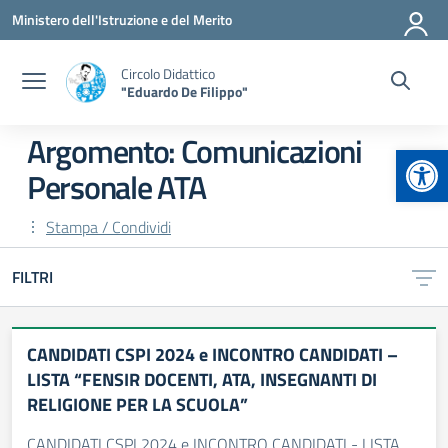
Vai ai contenuti
Vai al menu di navigazione
Vai al footer
Ministero dell'Istruzione e del Merito
Circolo Didattico
"Eduardo De Filippo"
Argomento: Comunicazioni
Apr
Personale ATA
Stampa / Condividi
FILTRI
CANDIDATI CSPI 2024 e INCONTRO CANDIDATI –
LISTA “FENSIR DOCENTI, ATA, INSEGNANTI DI
RELIGIONE PER LA SCUOLA”
CANDIDATI CSPI 2024 e INCONTRO CANDIDATI - LISTA