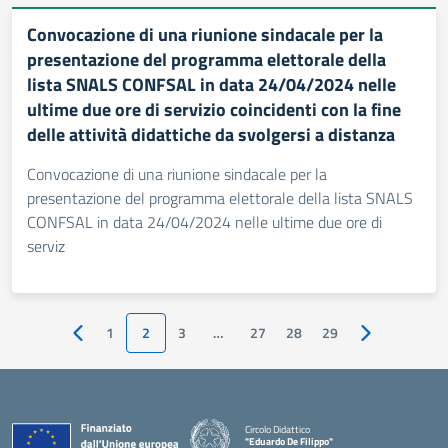
Convocazione di una riunione sindacale per la
presentazione del programma elettorale della
lista SNALS CONFSAL in data 24/04/2024 nelle
ultime due ore di servizio coincidenti con la fine
delle attività didattiche da svolgersi a distanza
Convocazione di una riunione sindacale per la
presentazione del programma elettorale della lista SNALS
CONFSAL in data 24/04/2024 nelle ultime due ore di
serviz
1
2
3
…
27
28
29
Pagina precedente
Pagina succes
Circolo Didattico
"Eduardo De Filippo"