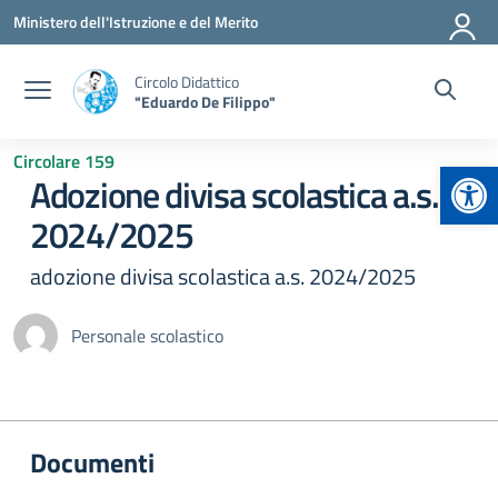
Vai ai contenuti
Vai al menu di navigazione
Vai al footer
Ministero dell'Istruzione e del Merito
Circolo Didattico
"Eduardo De Filippo"
Circolare 159
Apr
Adozione divisa scolastica a.s.
2024/2025
adozione divisa scolastica a.s. 2024/2025
Personale scolastico
Documenti