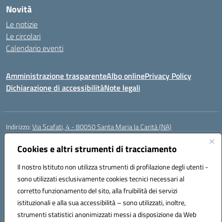
Novità
Le notizie
Le circolari
Calendario eventi
Amministrazione trasparente
Albo online
Privacy Policy
Dichiarazione di accessibilità
Note legali
Indirizzo:
Via Scafati, 4 - 80050 Santa Maria la Carità (NA)
Centralino:
0818741506
Email:
NAEE21900T@istruzione.it
Posta elettronica certificata (PEC):
Cookies e altri strumenti di tracciamento
NAEE21900T@pec.istruzione.it
Codice fiscale: 90016250632
Il nostro Istituto non utilizza strumenti di profilazione degli utenti -
Codice meccanografico:
NAEE21900T
sono utilizzati esclusivamente cookies tecnici necessari al
Codice Indice delle Pubbliche Amministrazioni (IPA): istsc_naee21900t
corretto funzionamento del sito, alla fruibilità dei servizi
Codice unico di fatturazione (CUF): UFZ0X6
istituzionali e alla sua accessibilità – sono utilizzati, inoltre,
strumenti statistici anonimizzati messi a disposizione da Web