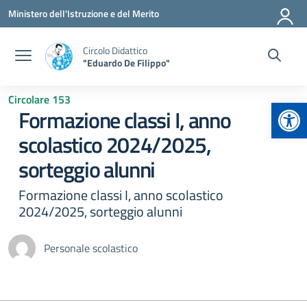
Vai ai contenuti
Vai al menu di navigazione
Vai al footer
Ministero dell'Istruzione e del Merito
Circolo Didattico
"Eduardo De Filippo"
Circolare 153
Apr
Formazione classi I, anno
scolastico 2024/2025,
sorteggio alunni
Formazione classi I, anno scolastico
2024/2025, sorteggio alunni
Personale scolastico