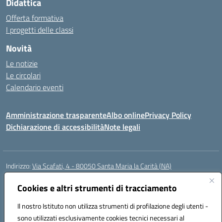
Didattica
Offerta formativa
I progetti delle classi
Novità
Le notizie
Le circolari
Calendario eventi
Amministrazione trasparente
Albo online
Privacy Policy
Dichiarazione di accessibilità
Note legali
Indirizzo:
Via Scafati, 4 - 80050 Santa Maria la Carità (NA)
Centralino:
0818741506
Email:
NAEE21900T@istruzione.it
Posta elettronica certificata (PEC):
Cookies e altri strumenti di tracciamento
NAEE21900T@pec.istruzione.it
Codice fiscale: 90016250632
Il nostro Istituto non utilizza strumenti di profilazione degli utenti -
Codice meccanografico:
NAEE21900T
sono utilizzati esclusivamente cookies tecnici necessari al