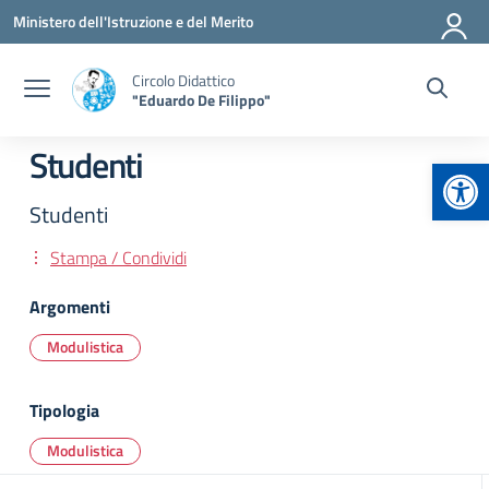
Vai ai contenuti
Vai al menu di navigazione
Vai al footer
Ministero dell'Istruzione e del Merito
Circolo Didattico
"Eduardo De Filippo"
Studenti
Apr
Studenti
Stampa / Condividi
Argomenti
Modulistica
Tipologia
Modulistica