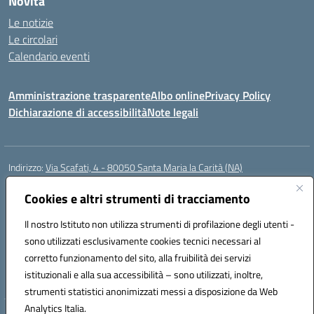
Novità
Le notizie
Le circolari
Calendario eventi
Amministrazione trasparente
Albo online
Privacy Policy
Dichiarazione di accessibilità
Note legali
Indirizzo:
Via Scafati, 4 - 80050 Santa Maria la Carità (NA)
Centralino:
0818741506
Email:
NAEE21900T@istruzione.it
Posta elettronica certificata (PEC):
Cookies e altri strumenti di tracciamento
NAEE21900T@pec.istruzione.it
Codice fiscale: 90016250632
Il nostro Istituto non utilizza strumenti di profilazione degli utenti -
Codice meccanografico:
NAEE21900T
sono utilizzati esclusivamente cookies tecnici necessari al
Codice Indice delle Pubbliche Amministrazioni (IPA): istsc_naee21900t
corretto funzionamento del sito, alla fruibilità dei servizi
Codice unico di fatturazione (CUF): UFZ0X6
istituzionali e alla sua accessibilità – sono utilizzati, inoltre,
strumenti statistici anonimizzati messi a disposizione da Web
Analytics Italia.