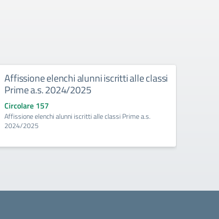
Affissione elenchi alunni iscritti alle classi
Conc
Prime a.s. 2024/2025
conv
Valu
Circolare 157
Affissione elenchi alunni iscritti alle classi Prime a.s.
Circo
2024/2025
Conclu
Comita