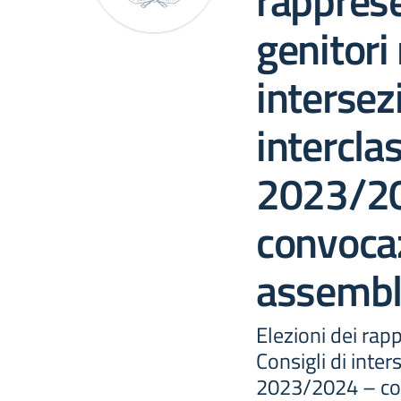
rapprese
genitori 
intersez
interclas
2023/2
convocaz
assemb
Elezioni dei rapp
Consigli di inter
2023/2024 – co