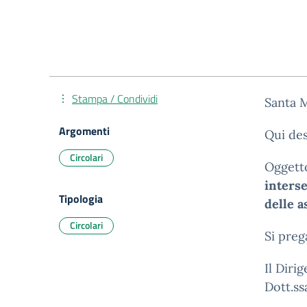
Stampa / Condividi
Santa M
Argomenti
Qui des
Circolari
Oggett
interse
Tipologia
delle 
Circolari
Si preg
Il Diri
Dott.ss