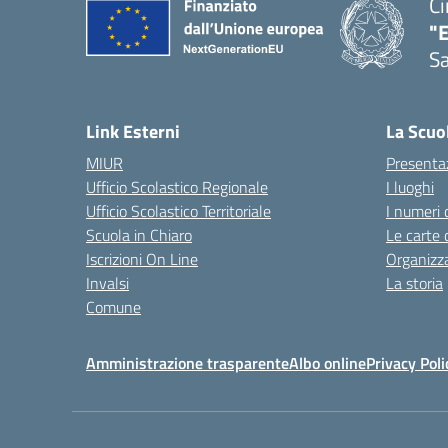
Ci
"
Sa
— 
Link Esterni
La Scuo
MIUR
Presenta
Ufficio Scolastico Regionale
I luoghi
Ufficio Scolastico Territoriale
I numeri 
Scuola in Chiaro
Le carte 
Iscrizioni On Line
Organizz
Invalsi
La storia
Comune
Amministrazione trasparente
Albo online
Privacy Poli