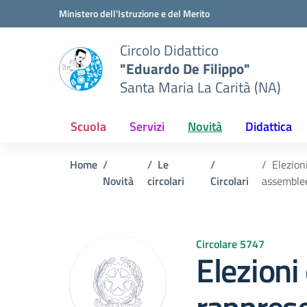
Vai ai contenuti
Vai al menu di navigazione
Vai al footer
Ministero dell'Istruzione e del Merito
Circolo Didattico
"Eduardo De Filippo"
Santa Maria La Carità (NA)
Scuola
Servizi
Novità
Didattica
Home
Le
Elezion
Novità
circolari
Circolari
assemble
Circolare 5747
Elezioni