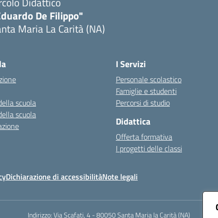
rcolo Didattico
Eduardo De Filippo"
nta Maria La Carità (NA)
Visita la pagina iniziale della scuola
la
I Servizi
zione
Personale scolastico
Famiglie e studenti
della scuola
Percorsi di studio
della scuola
Didattica
azione
Offerta formativa
I progetti delle classi
cy
Dichiarazione di accessibilità
Note legali
Indirizzo:
Via Scafati, 4 - 80050 Santa Maria la Carità (NA)