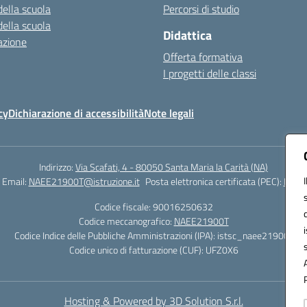
della scuola
Percorsi di studio
della scuola
Didattica
azione
Offerta formativa
I progetti delle classi
cy
Dichiarazione di accessibilità
Note legali
Indirizzo:
Via Scafati, 4 - 80050 Santa Maria la Carità (NA)
Email:
NAEE21900T@istruzione.it
Posta elettronica certificata (PEC):
NAEE2
Codice fiscale: 90016250632
Codice meccanografico:
NAEE21900T
Codice Indice delle Pubbliche Amministrazioni (IPA): istsc_naee21900t
Codice unico di fatturazione (CUF): UFZ0X6
Hosting & Powered by 3D Solution S.r.l.