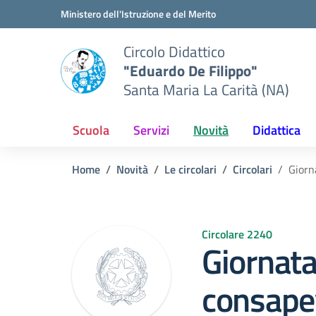
Vai ai contenuti
Vai al menu di navigazione
Vai al footer
Ministero dell'Istruzione e del Merito
Circolo Didattico
"Eduardo De Filippo"
Santa Maria La Carità (NA)
Scuola
Servizi
Novità
Didattica
Home
Novità
Le circolari
Circolari
Giorn
Circolare 2240
Giornata
consape