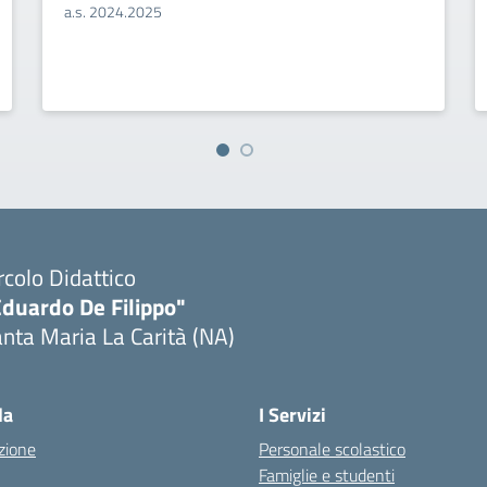
a.s. 2024.2025
rcolo Didattico
Eduardo De Filippo"
nta Maria La Carità (NA)
Visita la pagina iniziale della scuola
la
I Servizi
zione
Personale scolastico
Famiglie e studenti