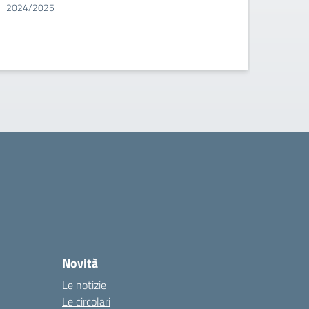
2024/2025
Conclu
Comita
Novità
Le notizie
Le circolari