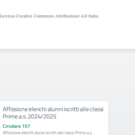
o Licenza Creative Commons Attribuzione 4.0 Italia.
Affissione elenchi alunni iscritti alle classi
Conc
Prime a.s. 2024/2025
conv
Valu
Circolare 157
Affissione elenchi alunni iscritti alle classi Prime a.s.
Circo