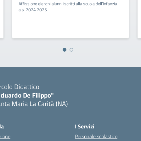
Affissione elenchi alunni iscritti alla scuola dell’Infanzia
a.s. 2024.2025
rcolo Didattico
Eduardo De Filippo"
nta Maria La Carità (NA)
Visita la pagina iniziale della scuola
la
I Servizi
zione
Personale scolastico