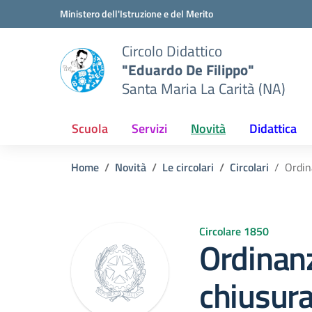
Vai ai contenuti
Vai al menu di navigazione
Vai al footer
Ministero dell'Istruzione e del Merito
Circolo Didattico
"Eduardo De Filippo"
Santa Maria La Carità (NA)
Scuola
Servizi
Novità
Didattica
Home
Novità
Le circolari
Circolari
Ordin
Circolare 1850
Ordinan
chiusur