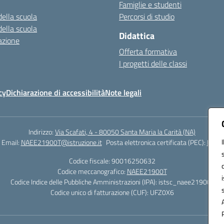
Famiglie e studenti
della scuola
Percorsi di studio
della scuola
Didattica
azione
Offerta formativa
I progetti delle classi
cy
Dichiarazione di accessibilità
Note legali
Indirizzo:
Via Scafati, 4 - 80050 Santa Maria la Carità (NA)
Email:
NAEE21900T@istruzione.it
Posta elettronica certificata (PEC):
NAEE2
Codice fiscale: 90016250632
Codice meccanografico:
NAEE21900T
Codice Indice delle Pubbliche Amministrazioni (IPA): istsc_naee21900t
Codice unico di fatturazione (CUF): UFZ0X6