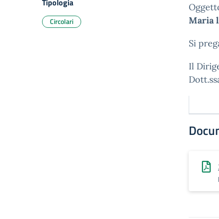
Tipologia
Oggett
Maria l
Circolari
Si preg
Il Diri
Dott.ss
Docu