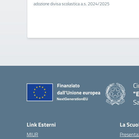
adozione divisa scolastica a.s. 2024/2025
Ci
"
Sa
— 
Link Esterni
La Scuo
MIUR
Presenta