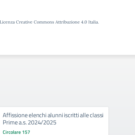
o Licenza Creative Commons Attribuzione 4.0 Italia.
Affissione elenchi alunni iscritti alle classi
Conc
Prime a.s. 2024/2025
conv
Valu
Circolare 157