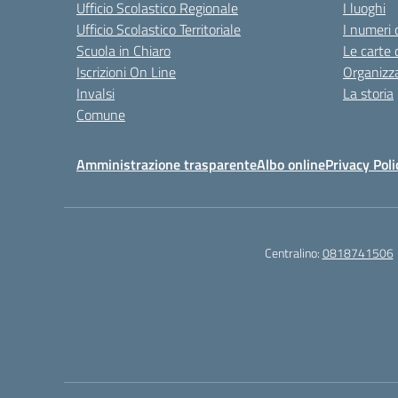
Ufficio Scolastico Regionale
I luoghi
Ufficio Scolastico Territoriale
I numeri 
Scuola in Chiaro
Le carte 
Iscrizioni On Line
Organizz
Invalsi
La storia
Comune
Amministrazione trasparente
Albo online
Privacy Poli
Centralino:
0818741506