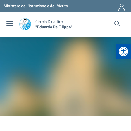
Vai ai contenuti
Vai al menu di navigazione
Vai al footer
Ministero dell'Istruzione e del Merito
Circolo Didattico
"Eduardo De Filippo"
Apr