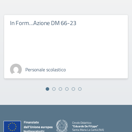
In Form…Azione DM 66-23
Personale scolastico
Circolo Didattico
"Eduardo De Filippo"
Santa Maria La Carità (NA)