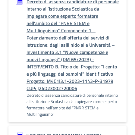
Decreto di assenza candidature di personale
interno all’Istituzione Scolastica da
impiegare come esperto formatore
nell’ambito del “PNRR STEM e
Multilinguismo” Componente 1 –
Potenziamento dell’offerta dei servizi di
istruzione: dagli asili nido alle Università –
Investimento 3.1 “Nuove competenze e
nuovi linguaggi” (DM 65/2023) -
INTERVENTO B. Titolo del Progetto: “I cento
e più linguaggi dei bambini” Identificativo
Progetto: M4C1I3.1-2023-1143-P-31979
CUP: J24D23002720006
Decreto di assenza candidature di personale interno
all’Istituzione Scolastica da impiegare come esperto
formatore nell’ambito del “PNRR STEM e
Multilinguismo”