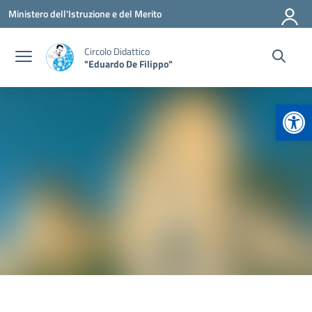
Vai ai contenuti
Vai al menu di navigazione
Vai al footer
Ministero dell'Istruzione e del Merito
Circolo Didattico
"Eduardo De Filippo"
Apr